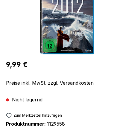
Regulärer Preis:
9,99 €
Preise inkl. MwSt. zzgl. Versandkosten
Nicht lagernd
Zum Merkzettel hinzufügen
Produktnummer:
1129558