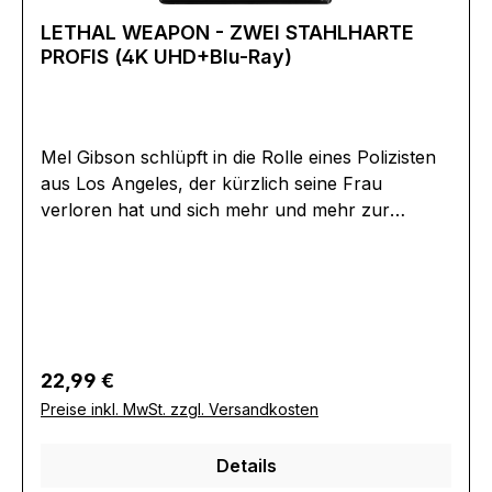
Atmos .Untertitel:DeutschEnglischBildformat(e):2
LETHAL WEAPON - ZWEI STAHLHARTE
,39 (1080p)4K (3840 x 2160
PROFIS (4K UHD+Blu-Ray)
Pixel)Produktion:2002 USARegisseur:David
FincherSchauspieler:Jodie FosterKristen
StewartForest WhitakerJared
LetoEAN:4020628561086Angaben zum
Mel Gibson schlüpft in die Rolle eines Polizisten
Hersteller (Informationspflichten zur GPSR
aus Los Angeles, der kürzlich seine Frau
Produktsicherheitsverordnung)Herstellerinforma
verloren hat und sich mehr und mehr zur
tionen:Plaion Pictures GmbHLochhamer Str.
unberechenbaren Killermaschine entwickelt.
982152 Planeggwww.plaion.com/contact
Danny Glover spielt einen linientreuen
Kommissar der Mordkommission mit makelloser
Personalakte und einer liebevollen Familie. In
diesem actiongeladenen Blockbuster-Thriller
müssen die beiden als Partner
Regulärer Preis:
22,99 €
zusammenarbeiten, um einen vermeintlichen
Preise inkl. MwSt. zzgl. Versandkosten
Selbstmord aufzuklären. Bei ihren Ermittlungen
stoßen sie auf eine internationale
Details
Verbrecherorganisation - und geräten in immer