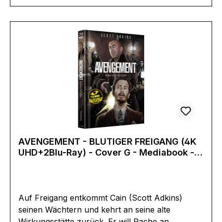
ClipsErscheinungsdatum:30.07.2021FSK:Ungeprü
ftLaufzeit:88minLändercode:-
Tonformat(e):Deutsch DTS HD 5.1Englisch DTS
HD 5.1Untertitel:DeutschBildformat(e):2,39
(1080p)4K (3840 x 2160 Pixel)Produktion:2019
GroßbritannienRegisseur:Jesse V.
JohnsonSchauspieler:Scott AdkinsCraig
FairbrassThomas TurgooseNick MoranKierston
WareingEAN:7220347771224Angaben zum
Hersteller (Informationspflichten zur GPSR
Produktsicherheitsverordnung)Herstellerinforma
tionen:Nameless Media GmbHMoltkestrasse
AVENGEMENT - BLUTIGER FREIGANG (4K
1324837 Schleswiginfo@nameless-media.de
UHD+2Blu-Ray) - Cover G - Mediabook -
Limited 400 Edition
Auf Freigang entkommt Cain (Scott Adkins)
seinen Wächtern und kehrt an seine alte
Wirkungsstätte zurück. Er will Rache an