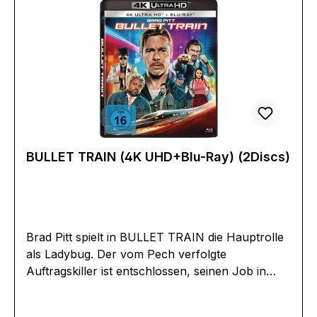
(3840 x 2160 Pixel)Produktion:2024
IndienRegisseur:Haneef AdeniSchauspieler:Unni
MukundanSiddiqueJagadishKubir Duhan
SinghEAN:4262364933554Angaben zum
Hersteller (Informationspflichten zur GPSR
Produktsicherheitsverordnung)Herstellerinforma
tionen:Busch Media Group GmbH & Co
KGEduard Müller Straße 2a58097
Hagenbusch_media_group@alive-ag.de
BULLET TRAIN (4K UHD+Blu-Ray) (2Discs)
Brad Pitt spielt in BULLET TRAIN die Hauptrolle
als Ladybug. Der vom Pech verfolgte
Auftragskiller ist entschlossen, seinen Job in
Ruhe und Frieden zu erledigen, nachdem in
letzter Zeit zu viele Dinge aus dem Ruder