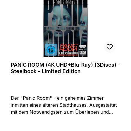
(1080p)4K (3840 x 2160 Pixel)Produktion:2024
Estland/USARegisseur:E.L.
KatzSchauspieler:Samara WeavingNathan
Stewart-JarrettVic Carmen SonneSebastian
BullEero MilonoffVincent
WillestrandEAN:4020628561710Angaben zum
Hersteller (Informationspflichten zur GPSR
Produktsicherheitsverordnung)Herstellerinforma
tionen:Plaion Pictures GmbHLochhamer Str.
PANIC ROOM (4K UHD+Blu-Ray) (3Discs) -
982152 Planeggwww.plaion.com/contact
Steelbook - Limited Edition
Der "Panic Room" - ein geheimes Zimmer
inmitten eines älteren Stadthauses. Ausgestattet
mit dem Notwendigsten zum Überleben und
modernster Überwachungstechnik, die wie ein
drittes Auge jede Bewegung im Haus registriert.