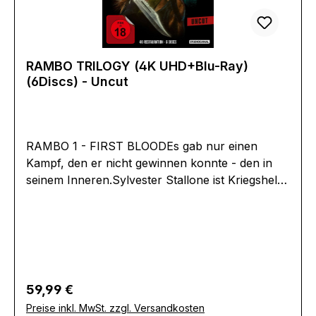
WareingEAN:7220347771460Angaben zum
Hersteller (Informationspflichten zur GPSR
Produktsicherheitsverordnung)Herstellerinforma
tionen:Nameless Media GmbHMoltkestrasse
RAMBO TRILOGY (4K UHD+Blu-Ray)
1324837 Schleswiginfo@nameless-media.de
(6Discs) - Uncut
RAMBO 1 - FIRST BLOODEs gab nur einen
Kampf, den er nicht gewinnen konnte - den in
seinem Inneren.Sylvester Stallone ist Kriegsheld
John Rambo. Der ehemalige Green Beret war
einst die perfekte Kampfmaschine. Jetzt quälen
ihn seine Erinnerungen an Vietnam. Er will nur
noch in Frieden leben. Aber ein übereifriger,
streitsüchtiger Kleinstadt-Sheriff hält den
hochdekorierten Kriegsveteranen für einen
Regulärer Preis:
59,99 €
Landstreicher. Er sperrt Rambo ins Gefängnis
Preise inkl. MwSt. zzgl. Versandkosten
und behandelt ihn wie den letzten Dreck. Doch