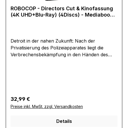
Hagenbusch_media_group@alive-ag.de
ROBOCOP - Directors Cut & Kinofassung
(4K UHD+Blu-Ray) (4Discs) - Mediabook -
Limited Edition
Detroit in der nahen Zukunft: Nach der
Privatisierung des Polizeiapparates liegt die
Verbrechensbekämpfung in den Händen des
Megakonzerns OCP, der mit Kampfrobotern
radikal gegen die Kriminalität in der Stadt
vorgehen will. Als der Polizist Alex Murphy
(Peter Weller) nach einem gescheiterten Einsatz
für klinisch tot erklärt wird, nutzt der Konzern
Murphys intaktes Gehirn, um einen massiven
Regulärer Preis:
32,99 €
Polizei-Cyborg zu erschaffen: RoboCop – halb
Preise inkl. MwSt. zzgl. Versandkosten
Mensch, halb Maschine – soll auf den Straßen
für Recht und Ordnung sorgen. Doch Murphys
Details
Gedächtnis ist bei der Transplantation nicht