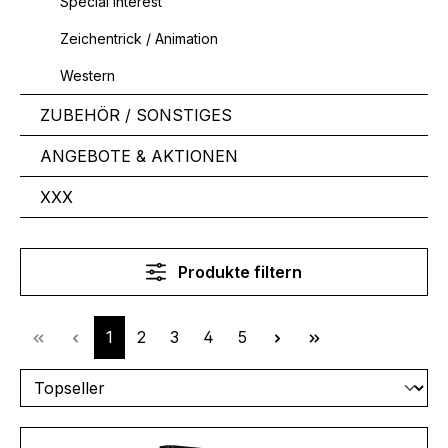
Special Interest
Zeichentrick / Animation
Western
ZUBEHÖR / SONSTIGES
ANGEBOTE & AKTIONEN
XXX
Produkte filtern
Seite
Seite
Seite
Seite
Seite
1
2
3
4
5