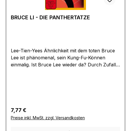
tionen:SchröderMedia
HandelsgmbHPrimoschgasse 3AT-9020
BRUCE LI - DIE PANTHERTATZE
Klagenfurtschröder_media@alive-ag.de
Lee-Tien-Yees Ähnlichkeit mit dem toten Bruce
Lee ist phänomenal, sein Kung-Fu-Können
einmalig. Ist Bruce Lee wieder da? Durch Zufall
wird Lee von Marry entdeckt. Sie ist Chefin einer
großen Werbeagentur. Lee soll in einer großen
Kampagne vermarktet werden, doch die
Konkurrenz versucht mit allen Mitteln ihn
auszuschalten. Als Marry entführt wird und Lee
glaubt, sie sei ermordet worden, kommt es zu
Regulärer Preis:
7,77 €
einem brutalen und rücksichtslosen Kampf auf
Preise inkl. MwSt. zzgl. Versandkosten
Leben und Tod …Originaltitel: Bu Ze Shou
DuanExtras:*