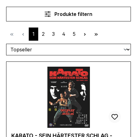
Produkte filtern
Seite
Seite
Seite
Seite
Seite
1
2
3
4
5
KARATO - SEIN HÄRTESTER SCHLAG -