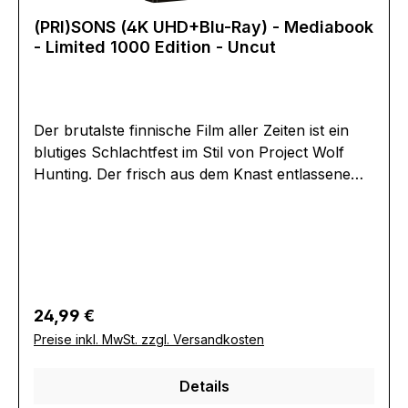
OlivoNora ArnezederLiane BalabanMorgane
(PRI)SONS (4K UHD+Blu-Ray) - Mediabook
SlempSammi RotibiSal LandiGenevieve
- Limited 1000 Edition - Uncut
AlexandraEAN:0722034770314Angaben zum
Hersteller (Informationspflichten zur GPSR
Produktsicherheitsverordnung)Herstellerinforma
tionen:Nameless Media GmbHMoltkestrasse
Der brutalste finnische Film aller Zeiten ist ein
1324837 Schleswiginfo@nameless-media.de
blutiges Schlachtfest im Stil von Project Wolf
Hunting. Der frisch aus dem Knast entlassene
Juha findet einen Job als Türsteher in einem
dubiosen Etablissement. Als dieses von einer
Gruppe professioneller Killer überfallen wird,
beginnt ein unaufhörliches, blutrünstiges
Gemetzel aus Shootouts und brachialen
Fights.Originaltitel: (Pri)sonsExtras:- Booklet-
Regulärer Preis:
24,99 €
Directors Intro- Making Of- Interviews- Trailer-
Preise inkl. MwSt. zzgl. Versandkosten
TrailershowErscheinungsdatum:28.11.2024FSK:S
PIO/JK - keine schwere
Details
JugendgefährdungLaufzeit:100minLändercode:-