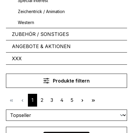
Special Interest
Zeichentrick / Animation
Western
ZUBEHÖR / SONSTIGES
ANGEBOTE & AKTIONEN
XXX
Produkte filtern
Seite
Seite
Seite
Seite
Seite
1
2
3
4
5