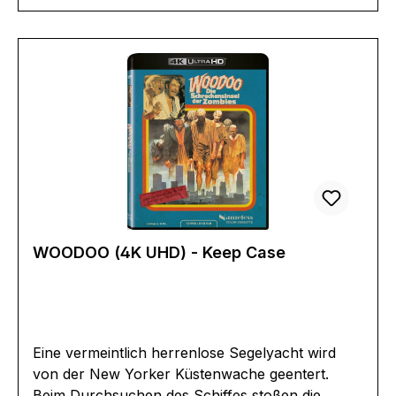
Tonformat(e):Deutsch DTS HD 5.1Finnisch DTS
HD 5.1Untertitel:DeutschBildformat(e):2,35
(1080p)4K (3840 x 2160 Pixel)Produktion:2024
FinnlandRegisseur:Esa JussilaSchauspieler:
Jarmo Pukkila Ari Savonen Jere Saarela
Katriina RajaniemiGareth LawrenceVeera W.
ViloEAN:4262364932243Angaben zum
Hersteller (Informationspflichten zur GPSR
Produktsicherheitsverordnung)Herstellerinforma
tionen:Busch Media Group GmbH & Co
KGEduard Müller Straße 2a58097
Hagenbusch_media_group@alive-ag.de
WOODOO (4K UHD) - Keep Case
Eine vermeintlich herrenlose Segelyacht wird
von der New Yorker Küstenwache geentert.
Beim Durchsuchen des Schiffes stoßen die