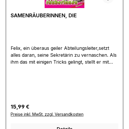
SAMENRÄUBERINNEN, DIE
Felix, ein überaus geiler Abteilungsleiter,setzt
alles daran, seine Sekretärin zu vernaschen. Als
ihm das mit einigen Tricks gelingt, stellt er mit
Entsetzen fest, dass dieses Mädchen noch viel
schärfer ist als er.Die Beiden werden von der
Ehefrau überrascht und die Sekretärin wird
natürlich gleich gefeuert. Helga bleibt nichts
anderes übrig, als sich einen neuen Job zu
suchen.Als Bedienung in einer Kegelbahn
Regulärer Preis:
15,99 €
arbeitet sie nun mit einigen Fräundinnen den
Preise inkl. MwSt. zzgl. Versandkosten
ganzen Kegelverein auf und wird dabei zu einer
richtigen
Details