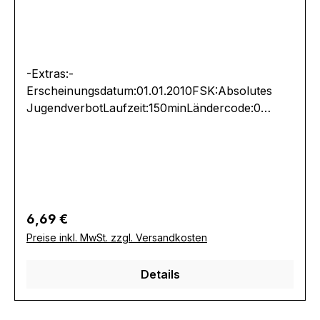
-Extras:-
Erscheinungsdatum:01.01.2010FSK:Absolutes
JugendverbotLaufzeit:150minLändercode:0
PALTonformat(e):Deutsch Dolby
Digital 2.0Untertitel:-Bildformat(e):1,33 (4:3
Vollbild)Produktion:Regisseur:-Schauspieler:-
EAN:4046665013791Angaben zum Hersteller
(Informationspflichten zur GPSR
Produktsicherheitsverordnung)Herstellerinforma
Regulärer Preis:
6,69 €
tionen:Erotic Planet
Preise inkl. MwSt. zzgl. Versandkosten
Details