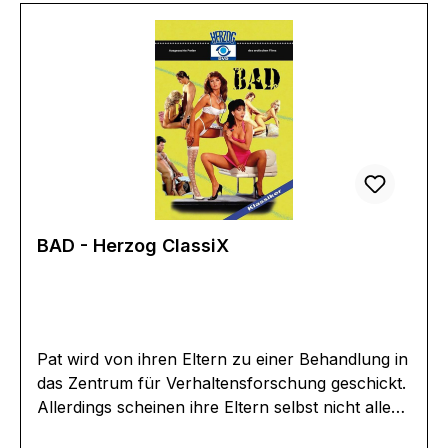
PALTonformat(e):Deutsch Dolby Digital 2.0Live-
Ton Dolby Digital 2.0Untertitel:-Bildformat(e):1,33
(4:3 Vollbild)Produktion:Regisseur:-
Schauspieler:-EAN:4260094791284Angaben
zum Hersteller (Informationspflichten zur GPSR
Produktsicherheitsverordnung)Herstellerinforma
tionen:Herzog-Video GmbHSchloßbergstraße
984518 Wald an der Alz, Garching an der
Alzkontakt@herzogvideo.de
BAD - Herzog ClassiX
Pat wird von ihren Eltern zu einer Behandlung in
das Zentrum für Verhaltensforschung geschickt.
Allerdings scheinen ihre Eltern selbst nicht alle
Schalen auf der Zwiebel zu haben. Während Pat