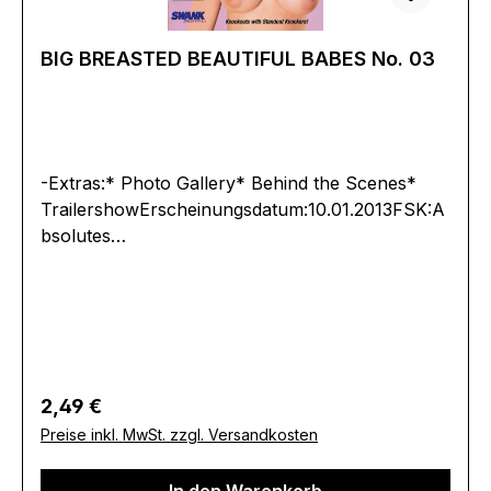
zum Hersteller (Informationspflichten zur GPSR
Produktsicherheitsverordnung)Herstellerinforma
BIG BREASTED BEAUTIFUL BABES No. 03
tionen:Digital Playground
-Extras:* Photo Gallery* Behind the Scenes*
TrailershowErscheinungsdatum:10.01.2013FSK:A
bsolutes
JugendverbotLaufzeit:Ländercode:0Tonformat(e
):Live-Ton Dolby Digital 2.0Englisch Dolby
Digital 2.0Untertitel:-Bildformat(e):-
Produktion:Regisseur:-Schauspieler:-
EAN:4260115213054Angaben zum Hersteller
(Informationspflichten zur GPSR
Regulärer Preis:
2,49 €
Produktsicherheitsverordnung)Herstellerinforma
Preise inkl. MwSt. zzgl. Versandkosten
tionen:Swank XXX
In den Warenkorb