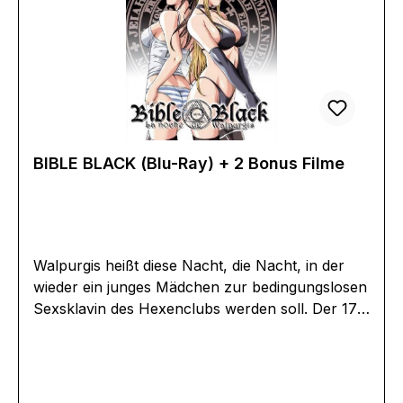
tionen:Herzog-Video GmbHSchloßbergstraße
984518 Wald an der Alz, Garching an der
Alzkontakt@herzogvideo.de
BIBLE BLACK (Blu-Ray) + 2 Bonus Filme
Walpurgis heißt diese Nacht, die Nacht, in der
wieder ein junges Mädchen zur bedingungslosen
Sexsklavin des Hexenclubs werden soll. Der 17-
jährige Minase findet ein altes, okultes
Zauberbuch, mit dessen Formeln er jeden hörig
machen kann, den er begehrt. Die Schwarze
Bibel verleiht jedem der sie besitzt die Macht,