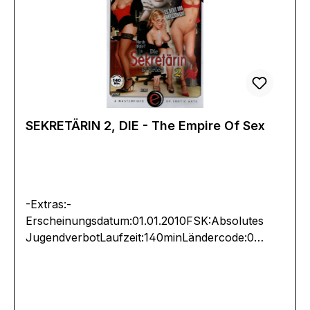
SEKRETÄRIN 2, DIE - The Empire Of Sex
-Extras:-
Erscheinungsdatum:01.01.2010FSK:Absolutes
JugendverbotLaufzeit:140minLändercode:0
PALTonformat(e):Deutsch Dolby
Digital 2.0Untertitel:-Bildformat(e):1,33 (4:3
Vollbild)Produktion:Regisseur:-Schauspieler:-
EAN:4046665013784Angaben zum Hersteller