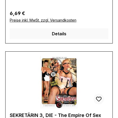
(Informationspflichten zur GPSR
Produktsicherheitsverordnung)Herstellerinforma
Regulärer Preis:
6,69 €
tionen:Erotic Planet
Preise inkl. MwSt. zzgl. Versandkosten
Details
SEKRETÄRIN 3, DIE - The Empire Of Sex