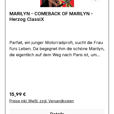
LinnertEAN:4260094790898Angaben zum
Hersteller (Informationspflichten zur GPSR
MARILYN - COMEBACK OF MARILYN -
Produktsicherheitsverordnung)Herstellerinforma
Herzog ClassiX
tionen:Herzog-Video GmbHSchloßbergstraße
984518 Wald an der Alz, Garching an der
Alzkontakt@herzogvideo.de
Parfait, ein junger Motorradprofi, sucht die Frau
fürs Leben. Da begegnet ihm die schöne Marilyn,
die eigentlich auf dem Weg nach Paris ist, um
ihre Karriere als Sängerin zu starten. Sie
interessiert sich nicht für den jungen
Draufgänger. Doch Parfait gibt nicht nach und
erobert ihr Herz. Mit den Superstars Olinka und
Marilyn Jess. Eine Perle der französischen
Erotik.Extras:*
Regulärer Preis:
15,99 €
BonusmaterialErscheinungsdatum:02.11.2007FSK
Preise inkl. MwSt. zzgl. Versandkosten
:Absolutes
JugendverbotLaufzeit:85minLändercode:0
Details