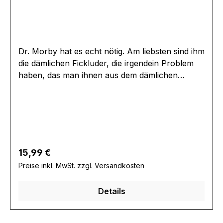
Dr. Morby hat es echt nötig. Am liebsten sind ihm
die dämlichen Fickluder, die irgendein Problem
haben, das man ihnen aus dem dämlichen
Schädel nageln kann. Fräulein Elke hat
Sodbrennen und der gute Herr Doktor
behandelt sie mit ungewöhnlichen Mitteln, damit
sie wieder hemmungslos bumsen kann. Bei einer
Fickorgie kann er sich dann auch bei den
geschmacklosesten Fickereien ausleben, bis
Regulärer Preis:
15,99 €
zum letzten Tropfen. Ein Klassiker von Herzog
Preise inkl. MwSt. zzgl. Versandkosten
Video, bei dem auch der schlechte Geschmack
nicht zu kurz kommt.Extras:*
Details
BonusmaterialErscheinungsdatum:24.07.2009FS
K:Absolutes
JugendverbotLaufzeit:90minLändercode:0