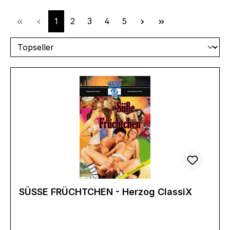
Seite
Seite
Seite
Seite
Seite
1
2
3
4
5
SÜSSE FRÜCHTCHEN - Herzog ClassiX