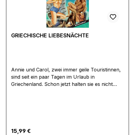
Alzkontakt@herzogvideo.de
GRIECHISCHE LIEBESNÄCHTE
Annie und Carol, zwei immer geile Touristinnen,
sind seit ein paar Tagen im Urlaub in
Griechenland. Schon jetzt halten sie es nicht
mehr ohne einen kräftigen, harten Schwanz aus.
Gut, dass die griechischen Männer stets bereit
sind im Notfall Abhilfe zu schaffen. Auch bei
einer Party in der Millionärsvilla geht es rund und
so werden alle Damen nach griechischer Art
verwöhnt und keine Spalte bleibt trocken.
Regulärer Preis:
15,99 €
Blutjunge Mädchen auf Orgasmustour. Ein