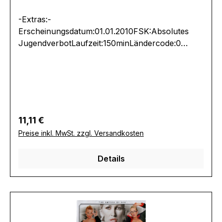
-Extras:-
Erscheinungsdatum:01.01.2010FSK:Absolutes
JugendverbotLaufzeit:150minLändercode:0
PALTonformat(e):Originalton Dolby
Digital 2.0Untertitel:-Bildformat(e):1,33 (4:3
Vollbild)Produktion:Regisseur:-Schauspieler:-
EAN:4046665013333Angaben zum Hersteller
(Informationspflichten zur GPSR
Produktsicherheitsverordnung)Herstellerinforma
Regulärer Preis:
11,11 €
tionen:Erotic Planet
Preise inkl. MwSt. zzgl. Versandkosten
Details