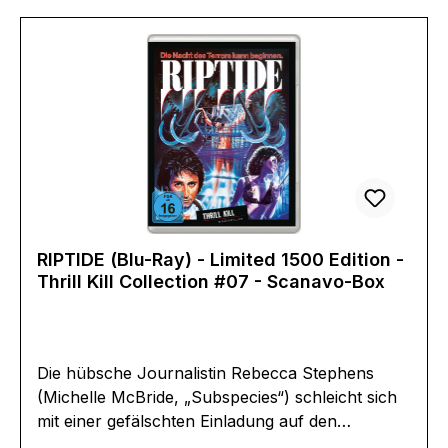
HD 7.1Untertitel:Deutsch für
HörgeschädigteEnglisch für
HörgeschädigteBildformat(e):2,39
(1080p)Produktion:2026 Irland,
USARegisseur:Lee CroninSchauspieler:Jack
ReynorLaia CostaVeronica Falcón May
Calamawy Natalie Grace Emily Mitchell Hayat
Kamille Billie RoyEAN:5051890345523Angaben
zum Hersteller (Informationspflichten zur GPSR
Produktsicherheitsverordnung)Herstellerinforma
tionen:Universal Pictures Germany
RIPTIDE (Blu-Ray) - Limited 1500 Edition -
GmbHChristoph-Probst-Weg 2620251
Thrill Kill Collection #07 - Scanavo-Box
Hamburginfo@universal-pictures.de
Die hübsche Journalistin Rebecca Stephens
(Michelle McBride, „Subspecies“) schleicht sich
mit einer gefälschten Einladung auf den
Kostümball des mysteriösen Ludwig (Herbert