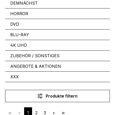
DEMNÄCHST
HORROR
DVD
BLU-RAY
4K UHD
ZUBEHÖR / SONSTIGES
ANGEBOTE & AKTIONEN
XXX
Produkte filtern
Seite
Seite
Seite
1
2
3