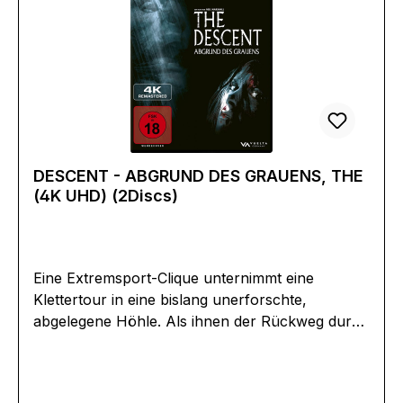
(haftungsbeschränkt)Hermann-Weingärtner-
Ring 1963225 Langeninfo@retrogold63.de
DESCENT - ABGRUND DES GRAUENS, THE
(4K UHD) (2Discs)
Eine Extremsport-Clique unternimmt eine
Klettertour in eine bislang unerforschte,
abgelegene Höhle. Als ihnen der Rückweg durch
herabfallende Felsen versperrt wird, bleibt ihnen
nichts anderes übrig, als weiter in das dunkle,
weit verzweigte Höhlensystem vorzudringen und