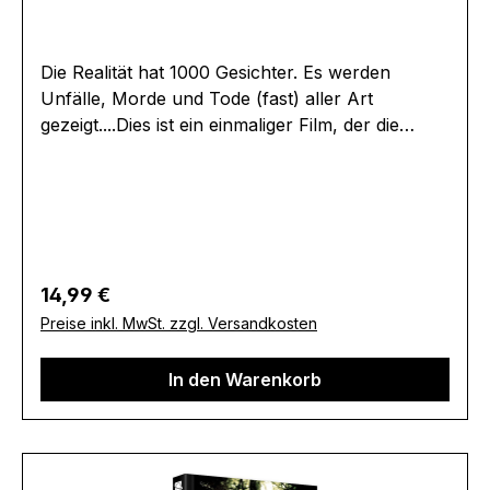
Die Realität hat 1000 Gesichter. Es werden
Unfälle, Morde und Tode (fast) aller Art
gezeigt....Dies ist ein einmaliger Film, der die
gesamte Menschheit schockieren wird. Denn der
Tod ist hier nicht gestellt, sondern
Realität.Originaltitel: Faces of DeathExtras:-
Erscheinungsdatum:25.08.2023FSK:Keine
Jugendfreigabe (FSK
18)Laufzeit:109minLändercode:BTonformat(e):De
Regulärer Preis:
14,99 €
utsch Dolby Digital 2.0Englisch Dolby
Preise inkl. MwSt. zzgl. Versandkosten
Digital 2.0Untertitel:DeutschBildformat(e):1,85
(1080p)Produktion:1978 USARegisseur:John
In den Warenkorb
Alan SchwartzSchauspieler:Michael
CarrThomas NoguchiSamuel BerkowitzMary
Ellen BrightonJohn Alan
SchwartzEAN:4032614504182Angaben zum