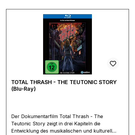
sceneErscheinungsdatum:07.09.2017FSK:6Laufz
eit:109minLändercode:BTonformat(e):Englisch D
TS HD 5.1Untertitel:DeutschBildformat(e):1,78
(1080p)Produktion:2016 USARegisseur:Jim
JarmuschSchauspieler:Iggy PopDanny
FieldsRon AshetonMike WattScott AshetonKathy
AshetonEAN:4006680081458Angaben zum
Hersteller (Informationspflichten zur GPSR
Produktsicherheitsverordnung)Herstellerinforma
tionen:STUDIOCANAL GmbhNeue Promenade
410178 Berlininfo@studiocanal.de
TOTAL THRASH - THE TEUTONIC STORY
(Blu-Ray)
Der Dokumentarfilm Total Thrash - The
Teutonic Story zeigt in drei Kapiteln die
Entwicklung des musikalischen und kulturell