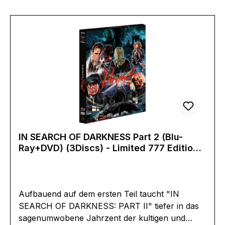
von Romero, Resident Evil und jeder, der glaubt,
alle Horror-Storys zu kennen. Originaltitel:
George A. Romero's Resident EvilExtras:-
Erscheinungsdatum:27.02.2025
01:00:00FSK:12Laufzeit:111minLändercode:BTonf
ormat(e):Deutsch DTS HD 5.1Englisch DTS
HD 5.1Untertitel:DeutschBildformat(e):1,78
(1080p)Produktion:2024 USARegisseur:Brandon
SalisburySchauspieler:Sean WestCharlie
Kraslavskyjames RolfeMichael FelsherChristian
StavrakisEric PiriusEAN:4260746821567Angaben
IN SEARCH OF DARKNESS Part 2 (Blu-
zum Hersteller (Informationspflichten zur GPSR
Ray+DVD) (3Discs) - Limited 777 Edition -
Produktsicherheitsverordnung)Herstellerinforma
Uncut - Art Collection
tionen:Plaion Pictures GmbHLochhamer Str.
982152 Planeggwww.plaion.com/contact
Aufbauend auf dem ersten Teil taucht "IN
SEARCH OF DARKNESS: PART II" tiefer in das
sagenumwobene Jahrzent der kultigen und