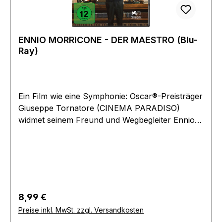
ENNIO MORRICONE - DER MAESTRO (Blu-
Ray)
Ein Film wie eine Symphonie: Oscar®-Preisträger
Giuseppe Tornatore (CINEMA PARADISO)
widmet seinem Freund und Wegbegleiter Ennio
Morricone einen monumentalen
Dokumentarfilm. ENNIO MORRICONE - DER
MAESTRO lässt den legendären Komponisten,
der kurz nach Fertigstellung verstarb, in
berührenden Interviews auf sein
unvergleichliches Lebenswerk zurückblicken,
Regulärer Preis:
8,99 €
das über 500 Filmkompositionen umfasst. Aber
Preise inkl. MwSt. zzgl. Versandkosten
auch Hollywood-Größen wie Clint Eastwood,