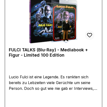
A. BurnsRondo HattonDee WallaceStuart
GordonSonny Carl DavisGary
KentEAN:4260336463252Angaben zum
Hersteller (Informationspflichten zur GPSR
Produktsicherheitsverordnung)Herstellerinforma
tionen:Lucky 7
FULCI TALKS (Blu-Ray) - Mediabook +
Figur - Limited 100 Edition
Lucio Fulci ist eine Legende. Es rankten sich
bereits zu Lebzeiten viele Gerüchte um seine
Person. Doch so gut wie nie gab er Interviews,
und noch seltener zeigte er sich vor einer
Kamera. Dieses einzigartige, im Juni 1993 knapp
drei Jahre vor seinem Tod aufgenommene,