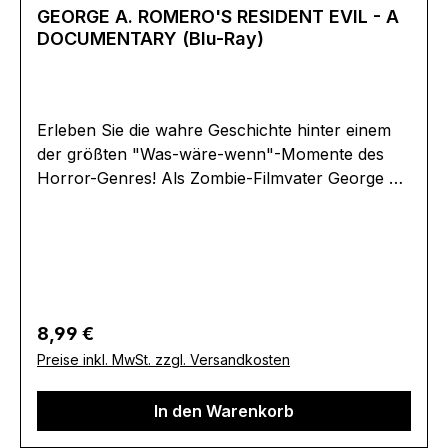
GEORGE A. ROMERO'S RESIDENT EVIL - A
DOCUMENTARY (Blu-Ray)
Erleben Sie die wahre Geschichte hinter einem
der größten "Was-wäre-wenn"-Momente des
Horror-Genres! Als Zombie-Filmvater George A
Romero 1998 damit beauftragt wurde, das
erfolgreichste Survival-Horror-Videospiel aller
Zeiten zu verfilmen, stand die Welt kurz vor
einer filmischen Revolution. Doch was führte
zum plötzlichen Aus des Projekts? Diese
packende Dokumentation enthüllt
Regulärer Preis:
8,99 €
unveröffentlichte Details, exklusive Interviews
Preise inkl. MwSt. zzgl. Versandkosten
und die dunklen Geheimnisse hinter dem
mysteriösen Scheitern des Projekts, das die
In den Warenkorb
Grenzen von Film und Gaming neu hätte
definieren können. Ein absolutes Muss für Fans