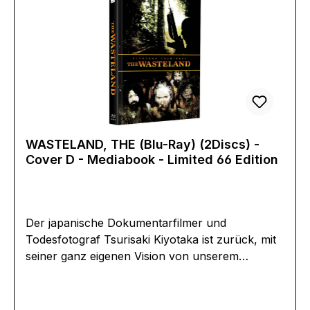
Hersteller (Informationspflichten zur GPSR
Produktsicherheitsverordnung)Herstellerinforma
tionen:VZ Handelsgesellschaft mbHBramsfeld
945968 Gladbeck+49 2043 969380
WASTELAND, THE (Blu-Ray) (2Discs) -
Cover D - Mediabook - Limited 66 Edition
Der japanische Dokumentarfilmer und
Todesfotograf Tsurisaki Kiyotaka ist zurück, mit
seiner ganz eigenen Vision von unserem
Planeten. The Wasteland ist ein Blick auf die Welt
um uns herum. Es ist ein Blick auf die
Nachwirkungen von Krieg, Armut,