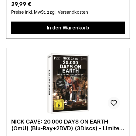
Bonusfilm: "Junk Films" (K.Tsurisaki, 2005)"
Regulärer Preis:
29,99 €
tionen:Plaion Pictures GmbHLochhamer Str.
(Blu-Ray)- Mehrseitiges
Preise inkl. MwSt. zzgl. Versandkosten
982152 Planeggwww.plaion.com/contact
BookletErscheinungsdatum:14.07.2023FSK:Unge
prüftLaufzeit:72minLändercode:BTonformat(e):M
In den Warenkorb
usik Dolby Digital 2.0Untertitel:-Bildformat(e):1,33
(1080p)Regisseur:Kiyotaka
TsurisakiSchauspieler:-
NICK CAVE: 20.000 DAYS ON EARTH
(OmU) (Blu-Ray+2DVD) (3Discs) - Limited
Special Edition - Digipack