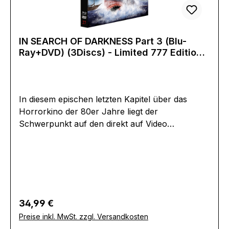
GroßbritannienRegisseur:David
WeinerSchauspieler:Nancy AllenTom
AtkinsJohn BloomDoug BradleyClancy
IN SEARCH OF DARKNESS Part 3 (Blu-
BrownLori
Ray+DVD) (3Discs) - Limited 777 Edition -
CardilleEAN:4260336464068Angaben zum
Uncut - Art Collection
Hersteller (Informationspflichten zur GPSR
Produktsicherheitsverordnung)Herstellerinforma
tionen:Lucky 7
In diesem epischen letzten Kapitel über das
Horrorkino der 80er Jahre liegt der
Schwerpunkt auf den direkt auf Video
veröffentlichten und gedrehten
Horrorklassikern, die cher die untersten Regale
der Videotheken bevölker-ten. Fantasievoll,
blutig, experimentell - aber immer unterhaltsam -
sind diese versteckten Perlen und Geheimtipps
reif für eine Wiederentdeckung und erhalten sun
Regulärer Preis:
34,99 €
endlich die Aufmerksamkeit, die sie
Preise inkl. MwSt. zzgl. Versandkosten
verdienen.Originaltitel: In Search of Darkness: