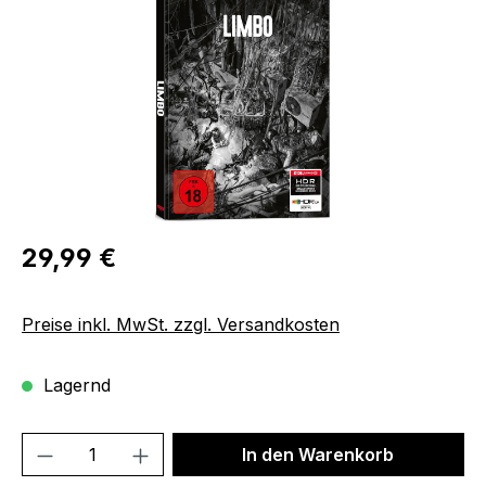
Regulärer Preis:
29,99 €
Preise inkl. MwSt. zzgl. Versandkosten
Lagernd
Produkt Anzahl: Gib den gewünschten We
In den Warenkorb