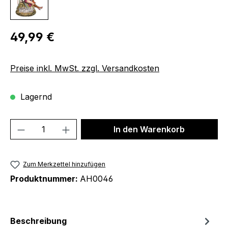
Regulärer Preis:
49,99 €
Preise inkl. MwSt. zzgl. Versandkosten
Lagernd
Produkt Anzahl: Gib den gewünschten We
In den Warenkorb
Zum Merkzettel hinzufügen
Produktnummer:
AH0046
Beschreibung