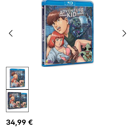
Bildergalerie überspringen
Regulärer Preis:
34,99 €