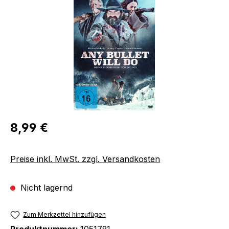
Bildergalerie überspringen
Regulärer Preis:
8,99 €
Preise inkl. MwSt. zzgl. Versandkosten
Nicht lagernd
Zum Merkzettel hinzufügen