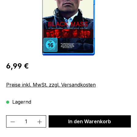
Regulärer Preis:
6,99 €
Preise inkl. MwSt. zzgl. Versandkosten
Lagernd
Produkt Anzahl: Gib den gewünschten We
In den Warenkorb