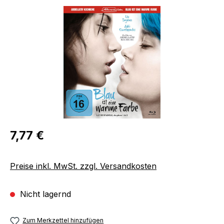
Bildergalerie überspringen
Regulärer Preis:
7,77 €
Preise inkl. MwSt. zzgl. Versandkosten
Nicht lagernd
Zum Merkzettel hinzufügen