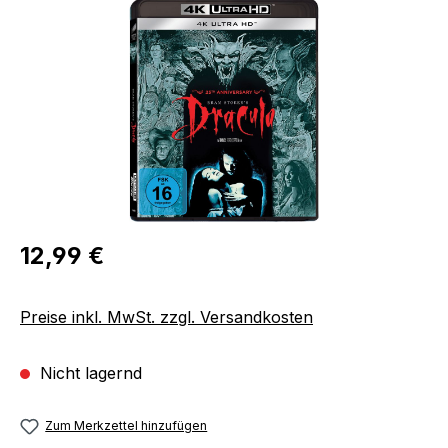
Bildergalerie überspringen
Regulärer Preis:
12,99 €
Preise inkl. MwSt. zzgl. Versandkosten
Nicht lagernd
Zum Merkzettel hinzufügen