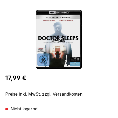
Bildergalerie überspringen
Regulärer Preis:
17,99 €
Preise inkl. MwSt. zzgl. Versandkosten
Nicht lagernd