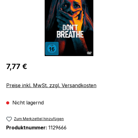
Regulärer Preis:
7,77 €
Preise inkl. MwSt. zzgl. Versandkosten
Nicht lagernd
Zum Merkzettel hinzufügen
Produktnummer:
1129666