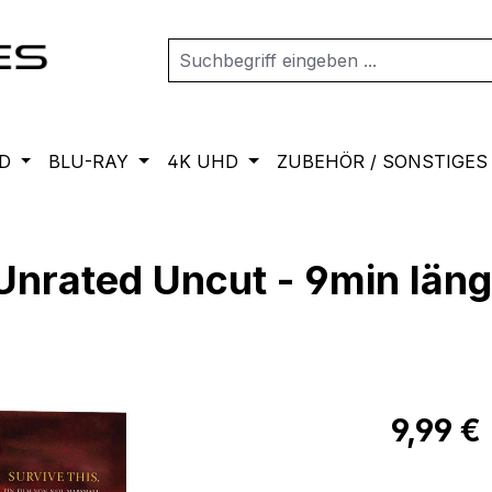
D
BLU-RAY
4K UHD
ZUBEHÖR / SONSTIGES
nrated Uncut - 9min län
Regulärer Pr
9,99 €