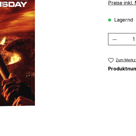
Preise inkl
Lagernd
Produkt
Zum Merkze
Produktnu