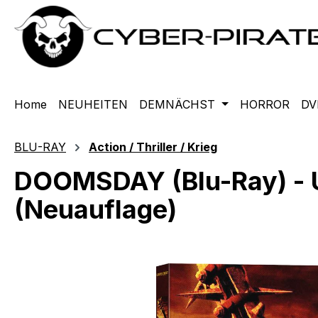
m Hauptinhalt springen
Zur Suche springen
Zur Hauptnavigation springen
Home
NEUHEITEN
DEMNÄCHST
HORROR
DV
BLU-RAY
Action / Thriller / Krieg
DOOMSDAY (Blu-Ray) - U
(Neuauflage)
Bildergalerie überspringen