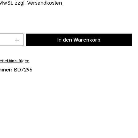
. MwSt. zzgl. Versandkosten
 Anzahl: Gib den gewünschten Wert ein 
In den Warenkorb
ttel hinzufügen
mmer:
BD7296