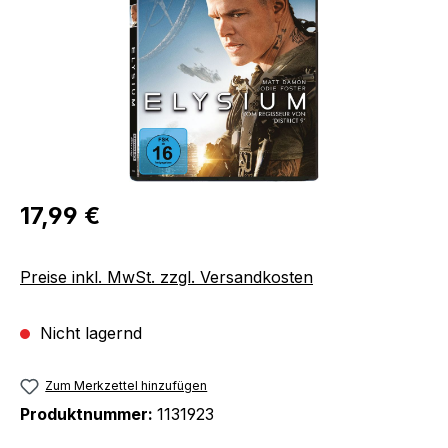
Regulärer Preis:
17,99 €
Preise inkl. MwSt. zzgl. Versandkosten
Nicht lagernd
Zum Merkzettel hinzufügen
Produktnummer:
1131923