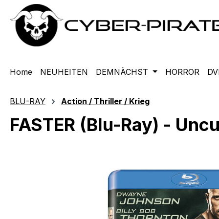
m Hauptinhalt springen
Zur Suche springen
Zur Hauptnavigation springen
Home
NEUHEITEN
DEMNÄCHST
HORROR
DV
BLU-RAY
Action / Thriller / Krieg
FASTER (Blu-Ray) - Uncu
Bildergalerie überspringen