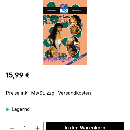
Bildergalerie überspringen
Regulärer Preis:
15,99 €
Preise inkl. MwSt. zzgl. Versandkosten
Lagernd
Produkt Anzahl: Gib den gewünschten We
In den Warenkorb