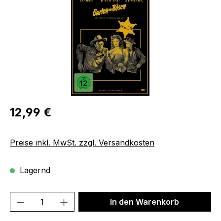
Regulärer Preis:
12,99 €
Preise inkl. MwSt. zzgl. Versandkosten
Lagernd
Produkt Anzahl: Gib den gewünschten We
In den Warenkorb