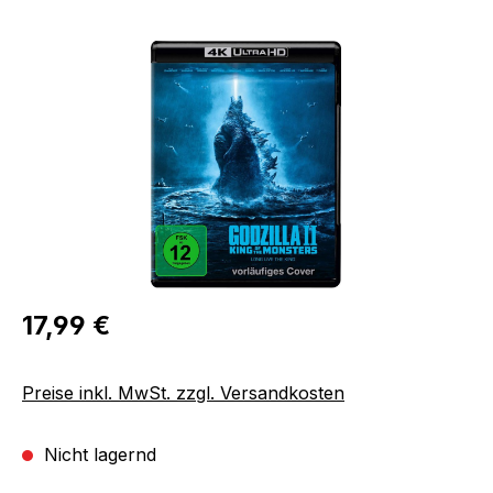
Bildergalerie überspringen
Regulärer Preis:
17,99 €
Preise inkl. MwSt. zzgl. Versandkosten
Nicht lagernd