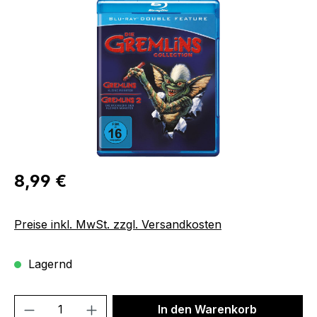
Bildergalerie überspringen
Regulärer Preis:
8,99 €
Preise inkl. MwSt. zzgl. Versandkosten
Lagernd
Produkt Anzahl: Gib den gewünschten We
In den Warenkorb