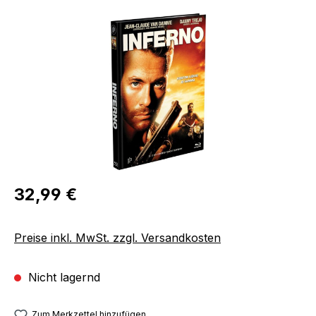
Bildergalerie überspringen
Regulärer Preis:
32,99 €
Preise inkl. MwSt. zzgl. Versandkosten
Nicht lagernd
Zum Merkzettel hinzufügen