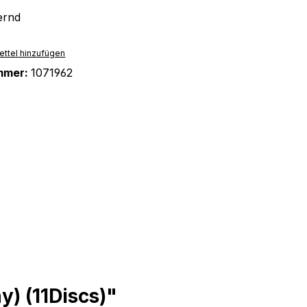
ernd
ttel hinzufügen
mmer:
1071962
) (11Discs)"