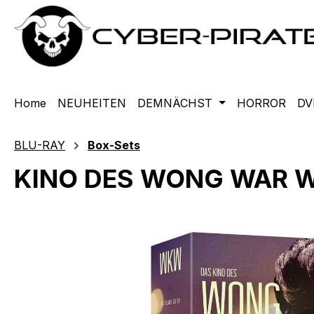
m Hauptinhalt springen
Zur Suche springen
Zur Hauptnavigation springen
Home
NEUHEITEN
DEMNÄCHST
HORROR
DV
BLU-RAY
Box-Sets
KINO DES WONG WAR WAI
Bildergalerie überspringen