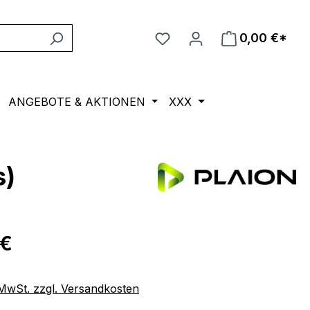
0,00 €*
ANGEBOTE & AKTIONEN
XXX
s)
eis:
 €
. MwSt. zzgl. Versandkosten