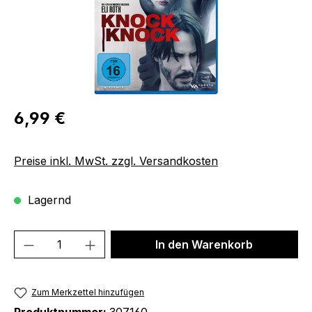
Regulärer Preis:
6,99 €
Preise inkl. MwSt. zzgl. Versandkosten
Lagernd
Produkt Anzahl: Gib den gewünschten We
In den Warenkorb
Zum Merkzettel hinzufügen
Produktnummer:
307160