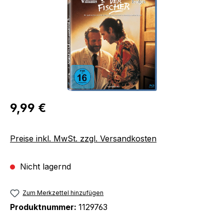
Regulärer Preis:
9,99 €
Preise inkl. MwSt. zzgl. Versandkosten
Nicht lagernd
Zum Merkzettel hinzufügen
Produktnummer:
1129763