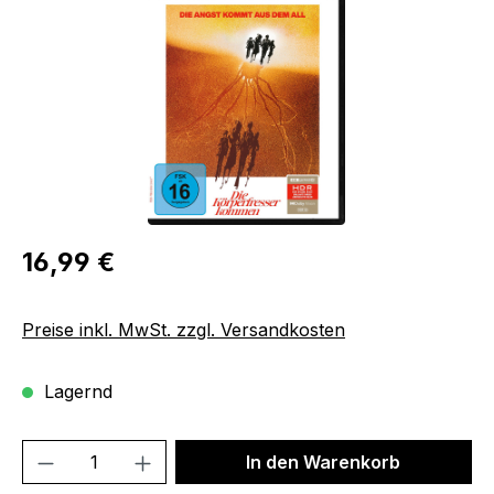
Regulärer Preis:
16,99 €
Preise inkl. MwSt. zzgl. Versandkosten
Lagernd
Produkt Anzahl: Gib den gewünschten We
In den Warenkorb