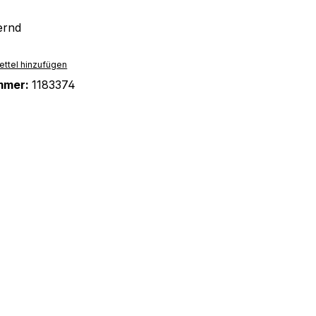
ernd
ttel hinzufügen
mmer:
1183374