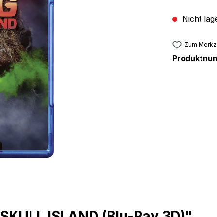
Nicht lag
Zum Merkze
Produktnu
 SKULL ISLAND (Blu-Ray 3D)"