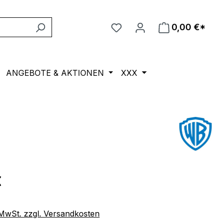
0,00 €*
ANGEBOTE & AKTIONEN
XXX
eis:
€
. MwSt. zzgl. Versandkosten