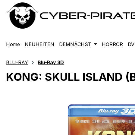
m Hauptinhalt springen
Zur Suche springen
Zur Hauptnavigation springen
Home
NEUHEITEN
DEMNÄCHST
HORROR
DV
BLU-RAY
Blu-Ray 3D
KONG: SKULL ISLAND (B
Bildergalerie überspringen