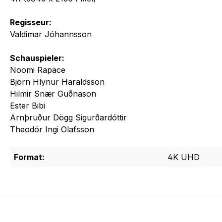
Regisseur:
Valdimar Jóhannsson
Schauspieler:
Noomi Rapace
Björn Hlynur Haraldsson
Hilmir Snær Guðnason
Ester Bibi
Arnþruður Dögg Sigurðardóttir
Theodór Ingi Olafsson
Format:
4K UHD