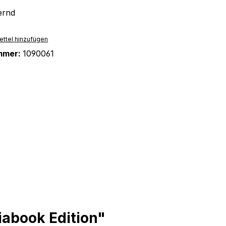
ernd
ttel hinzufügen
mmer:
1090061
abook Edition"