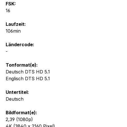
FSK:
16
Laufzeit:
106min
Ländercode:
-
Tonformat(e):
Deutsch DTS HD 5.1
Englisch DTS HD 5.1
Untertitel:
Deutsch
Bildformat(e):
2,39 (1080p)
4K (3840 x 2160 Pixel)