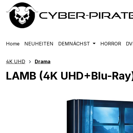
m Hauptinhalt springen
Zur Suche springen
Zur Hauptnavigation springen
Home
NEUHEITEN
DEMNÄCHST
HORROR
DV
4K UHD
Drama
LAMB (4K UHD+Blu-Ray) 
Bildergalerie überspringen