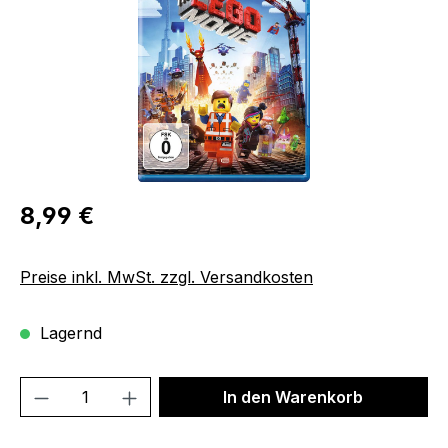
Regulärer Preis:
8,99 €
Preise inkl. MwSt. zzgl. Versandkosten
Lagernd
Produkt Anzahl: Gib den gewünschten We
In den Warenkorb