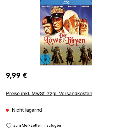
Bildergalerie überspringen
Regulärer Preis:
9,99 €
Preise inkl. MwSt. zzgl. Versandkosten
Nicht lagernd
Zum Merkzettel hinzufügen