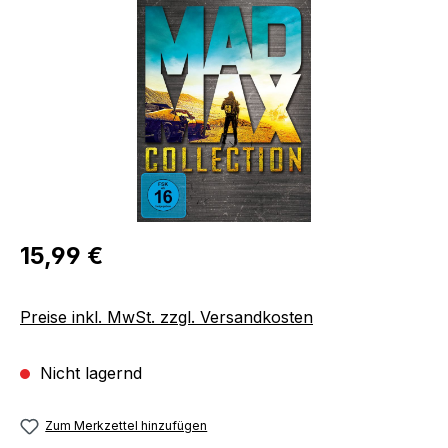
Bildergalerie überspringen
Regulärer Preis:
15,99 €
Preise inkl. MwSt. zzgl. Versandkosten
Nicht lagernd
Zum Merkzettel hinzufügen