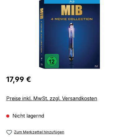
Bildergalerie überspringen
Regulärer Preis:
17,99 €
Preise inkl. MwSt. zzgl. Versandkosten
Nicht lagernd
Zum Merkzettel hinzufügen