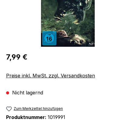
Regulärer Preis:
7,99 €
Preise inkl. MwSt. zzgl. Versandkosten
Nicht lagernd
Zum Merkzettel hinzufügen
Produktnummer:
1019991