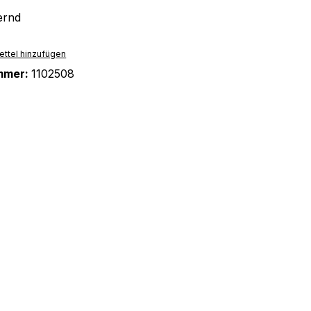
ernd
ttel hinzufügen
mmer:
1102508