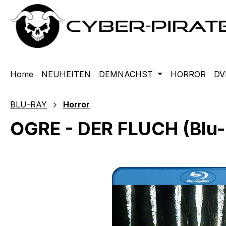
m Hauptinhalt springen
Zur Suche springen
Zur Hauptnavigation springen
Home
NEUHEITEN
DEMNÄCHST
HORROR
DV
BLU-RAY
Horror
OGRE - DER FLUCH (Blu-
Bildergalerie überspringen