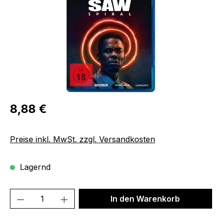
Regulärer Preis:
8,88 €
Preise inkl. MwSt. zzgl. Versandkosten
Lagernd
Produkt Anzahl: Gib den gewünschten We
In den Warenkorb