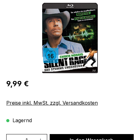
Bildergalerie überspringen
Regulärer Preis:
9,99 €
Preise inkl. MwSt. zzgl. Versandkosten
Lagernd
Produkt Anzahl: Gib den gewünschten We