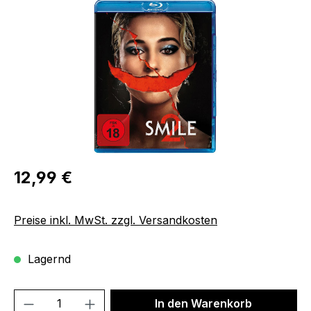
Bildergalerie überspringen
Regulärer Preis:
12,99 €
Preise inkl. MwSt. zzgl. Versandkosten
Lagernd
Produkt Anzahl: Gib den gewünschten We
In den Warenkorb