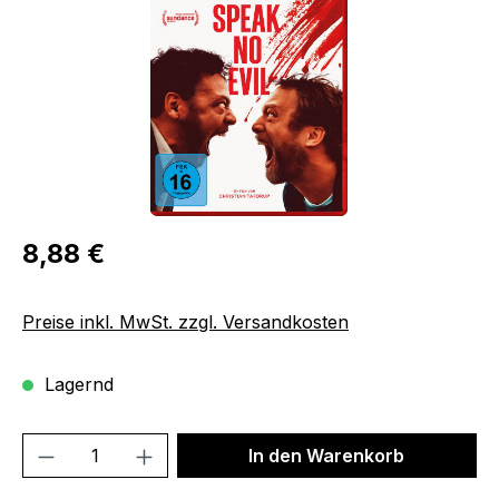
Regulärer Preis:
8,88 €
Preise inkl. MwSt. zzgl. Versandkosten
Lagernd
Produkt Anzahl: Gib den gewünschten We
In den Warenkorb