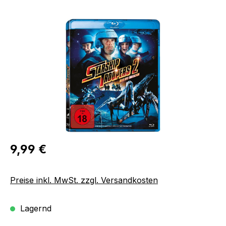
Bildergalerie überspringen
Regulärer Preis:
9,99 €
Preise inkl. MwSt. zzgl. Versandkosten
Lagernd