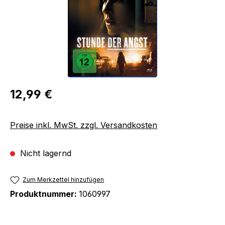
Regulärer Preis:
12,99 €
Preise inkl. MwSt. zzgl. Versandkosten
Nicht lagernd
Zum Merkzettel hinzufügen
Produktnummer:
1060997