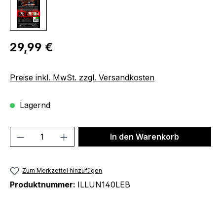
Regulärer Preis:
29,99 €
Preise inkl. MwSt. zzgl. Versandkosten
Lagernd
Produkt Anzahl: Gib den gewünschten We
In den Warenkorb
Zum Merkzettel hinzufügen
Produktnummer:
ILLUN140LEB