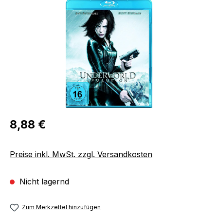
Bildergalerie überspringen
Regulärer Preis:
8,88 €
Preise inkl. MwSt. zzgl. Versandkosten
Nicht lagernd
Zum Merkzettel hinzufügen