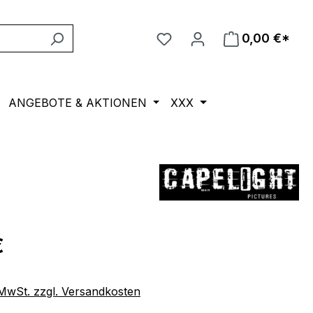
0,00 €*
ANGEBOTE & AKTIONEN
XXX
eis:
€
. MwSt. zzgl. Versandkosten