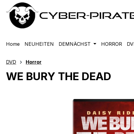
m Hauptinhalt springen
Zur Suche springen
Zur Hauptnavigation springen
Home
NEUHEITEN
DEMNÄCHST
HORROR
DV
DVD
Horror
WE BURY THE DEAD
Bildergalerie überspringen