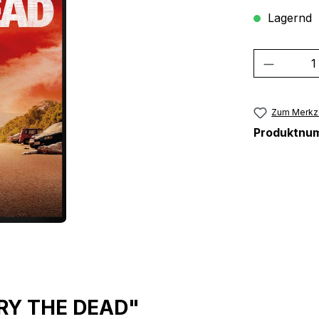
Lagernd
Produkt
Zum Merkze
Produktnu
URY THE DEAD"