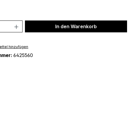
 Anzahl: Gib den gewünschten Wert ein 
In den Warenkorb
ttel hinzufügen
mmer:
6425560