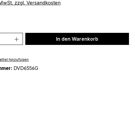
. MwSt. zzgl. Versandkosten
 Anzahl: Gib den gewünschten Wert ein 
In den Warenkorb
ttel hinzufügen
mmer:
DVD6556G