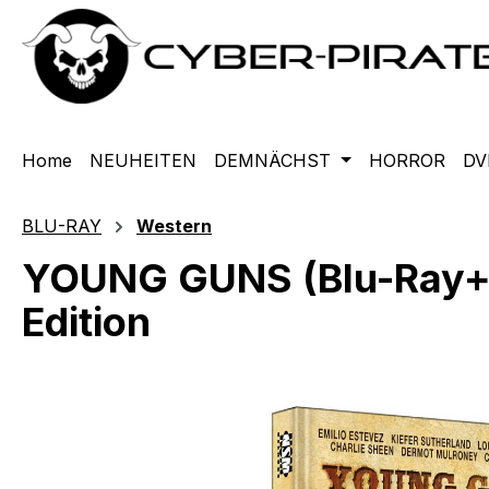
m Hauptinhalt springen
Zur Suche springen
Zur Hauptnavigation springen
Home
NEUHEITEN
DEMNÄCHST
HORROR
DV
BLU-RAY
Western
YOUNG GUNS (Blu-Ray+DV
Edition
Bildergalerie überspringen