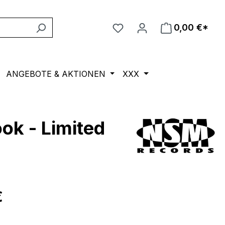
0,00 €*
ANGEBOTE & AKTIONEN
XXX
k - Limited
eis:
€