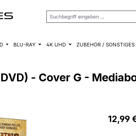
D
BLU-RAY
4K UHD
ZUBEHÖR / SONSTIGES
D) - Cover G - Mediaboo
Regulärer Pr
12,99 