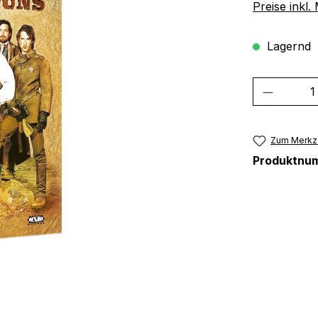
Preise inkl
Lagernd
Produkt
Zum Merkze
Produktnu