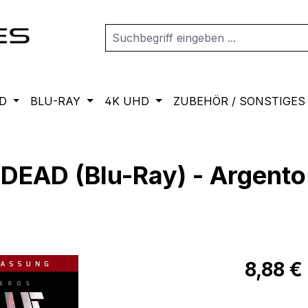
D
BLU-RAY
4K UHD
ZUBEHÖR / SONSTIGES
EAD (Blu-Ray) - Argento 
Regulärer Pr
8,88 €