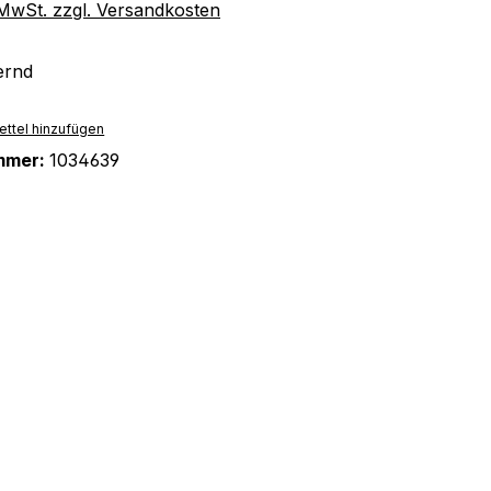
. MwSt. zzgl. Versandkosten
ernd
ttel hinzufügen
mmer:
1034639