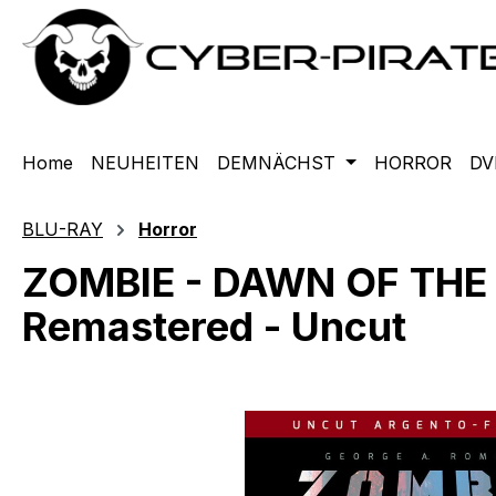
m Hauptinhalt springen
Zur Suche springen
Zur Hauptnavigation springen
Home
NEUHEITEN
DEMNÄCHST
HORROR
DV
BLU-RAY
Horror
ZOMBIE - DAWN OF THE D
Remastered - Uncut
Bildergalerie überspringen